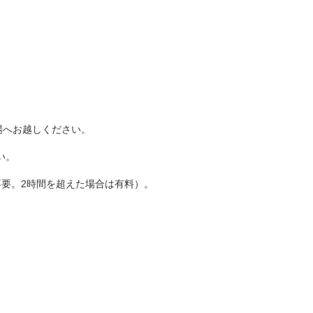
場へお越しください。
い。
不要。
2
時間を超えた場合は有料）。