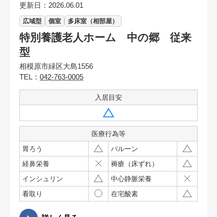
更新日：2026.06.01
広域型
個室
多床室（相部屋）
特別養護老人ホーム 中の郷 従来
型
相模原市緑区大島1556
TEL：
042-763-0005
入居目安
医療行為等
胃ろう
バルーン
経鼻栄養
褥瘡（床ずれ）
インシュリン
中心静脈栄養
看取り
在宅酸素