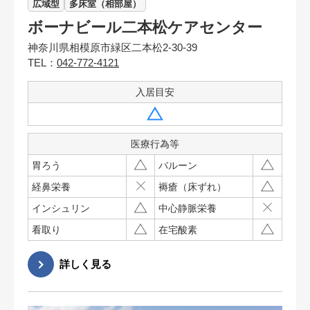
広域型
多床室（相部屋）
ボーナビール二本松ケアセンター
神奈川県相模原市緑区二本松2-30-39
TEL：
042-772-4121
入居目安
医療行為等
胃ろう
バルーン
経鼻栄養
褥瘡（床ずれ）
インシュリン
中心静脈栄養
看取り
在宅酸素