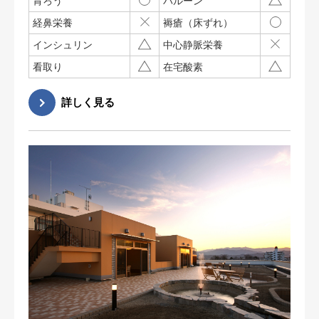
胃ろう
バルーン
経鼻栄養
褥瘡（床ずれ）
インシュリン
中心静脈栄養
看取り
在宅酸素