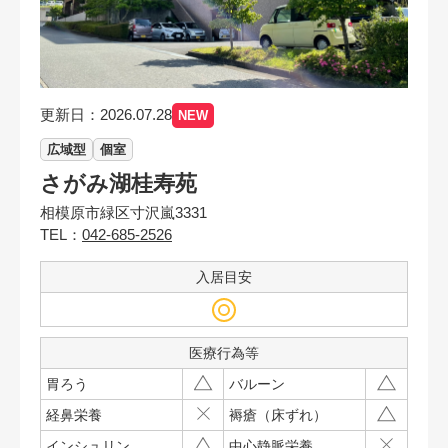
更新日：2026.07.28
NEW
広域型
個室
さがみ湖桂寿苑
相模原市緑区寸沢嵐3331
TEL：
042-685-2526
入居目安
医療行為等
胃ろう
バルーン
経鼻栄養
褥瘡（床ずれ）
インシュリン
中心静脈栄養