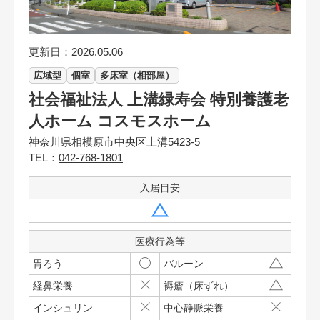
更新日：2026.05.06
広域型
個室
多床室（相部屋）
社会福祉法人 上溝緑寿会 特別養護老
人ホーム コスモスホーム
神奈川県相模原市中央区上溝5423-5
TEL：
042-768-1801
入居目安
医療行為等
胃ろう
バルーン
経鼻栄養
褥瘡（床ずれ）
インシュリン
中心静脈栄養