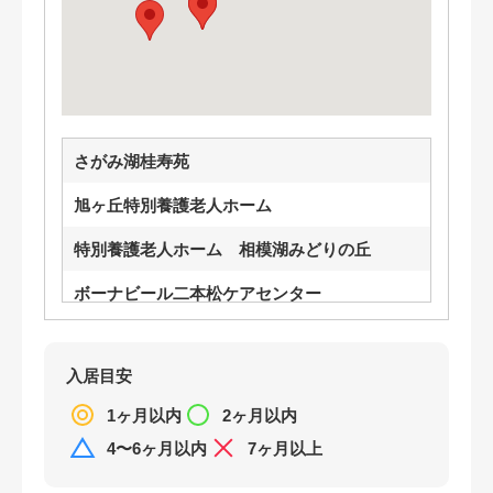
さがみ湖桂寿苑
旭ヶ丘特別養護老人ホーム
特別養護老人ホーム 相模湖みどりの丘
ボーナビール二本松ケアセンター
特別養護老人ホーム青根苑1号館・2号館
入居目安
特別養護老人ホーム 中の郷 従来型
1ヶ月以内
2ヶ月以内
特別養護老人ホーム中の郷ユニット型
4〜6ヶ月以内
7ヶ月以上
ライフホーム城山