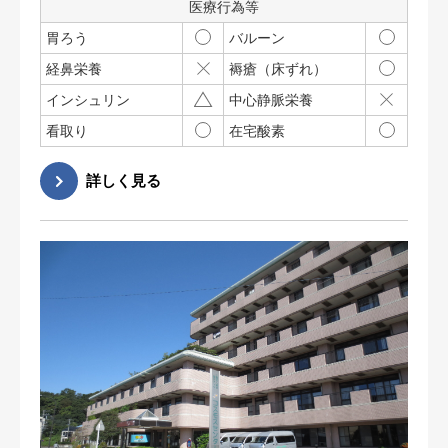
医療行為等
胃ろう
バルーン
経鼻栄養
褥瘡（床ずれ）
インシュリン
中心静脈栄養
看取り
在宅酸素