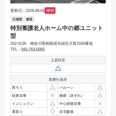
更新日：2026.08.01
NEW
広域型
個室
特別養護老人ホーム中の郷ユニット
型
252-0135 神奈川県相模原市緑区大島1556番地
TEL：
042-763-0005
入居目安
医療行為等
胃ろう
バルーン
経鼻栄養
褥瘡（床ずれ）
インシュリン
中心静脈栄養
看取り
在宅酸素