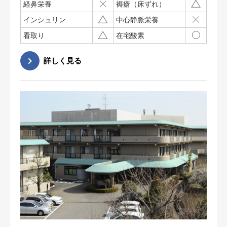
経鼻栄養
褥瘡（床ずれ）
インシュリン
中心静脈栄養
看取り
在宅酸素