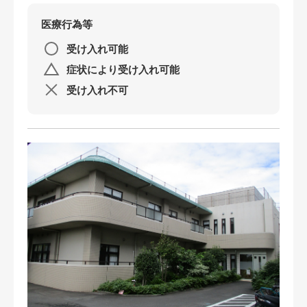
社会福祉法人蓬莱会 特別養護老人ホーム
医療行為等
ケアプラザさがみはら
受け入れ可能
東橋本ひまわりホーム
症状により受け入れ可能
受け入れ不可