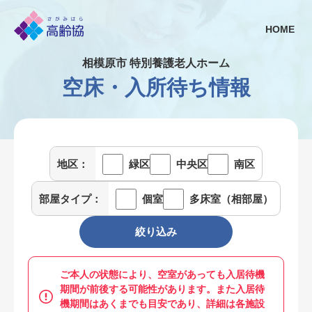
HOME
相模原市 特別養護老人ホーム
空床・入所待ち情報
地区：
緑区
中央区
南区
部屋タイプ：
個室
多床室（相部屋）
ご本人の状態により、空室があっても入居待機
期間が前後する可能性があります。また入居待
機期間はあくまでも目安であり、詳細は各施設