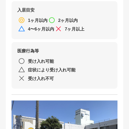
リバーサイド田名ホーム
入居目安
特別養護老人ホーム 柴胡苑
1ヶ月以内
2ヶ月以内
4〜6ヶ月以内
7ヶ月以上
社会福祉法人 上溝緑寿会 特別養護老人ホーム
コスモスホーム
特別養護老人ホーム マナーハウス横山台
医療行為等
特別養護老人ホーム 泰政園
受け入れ可能
症状により受け入れ可能
縁JOY （えんじょい）
受け入れ不可
塩田ホーム