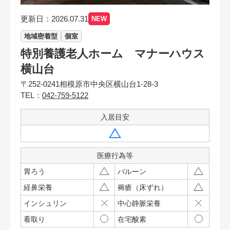
更新日：2026.07.31
NEW
地域密着型
個室
特別養護老人ホーム マナーハウス
横山台
〒252-0241相模原市中央区横山台1-28-3
TEL：
042-759-5122
入居目安
医療行為等
胃ろう
バルーン
経鼻栄養
褥瘡（床ずれ）
インシュリン
中心静脈栄養
看取り
在宅酸素